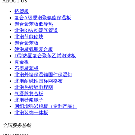
ABOUT US
挤塑板
复合A级硬泡聚氨酯保温板
聚合聚苯板低导热
北泡RPAP5暖气管道
北泡节能砌块
聚合聚苯板
硬泡聚氨酯复合板
D型热固复合聚苯乙烯泡沫板
真金板
石墨聚苯板
北泡外墙保温锚固件保温钉
北泡耐碱性国标网格布
北泡热镀锌电焊网
气凝胶复合板
北泡砂浆腻子
网织增强岩棉板（专利产品）
北泡装饰一体板
全国服务热线