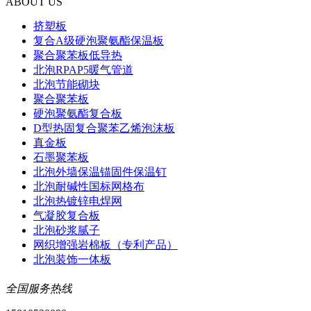
ABOUT US
挤塑板
复合A级硬泡聚氨酯保温板
聚合聚苯板低导热
北泡RPAP5暖气管道
北泡节能砌块
聚合聚苯板
硬泡聚氨酯复合板
D型热固复合聚苯乙烯泡沫板
真金板
石墨聚苯板
北泡外墙保温锚固件保温钉
北泡耐碱性国标网格布
北泡热镀锌电焊网
气凝胶复合板
北泡砂浆腻子
网织增强岩棉板（专利产品）
北泡装饰一体板
全国服务热线