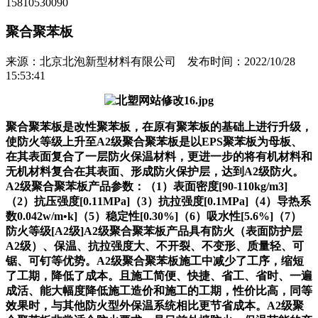
15810530090
聚合聚苯板
来源：北京北泡新型材料有限公司 发布时间：2022/10/28
15:53:41
聚合聚苯板是改性聚苯板，在原有聚苯板的基础上进行升级，
使防火等级上升至A2级聚合聚苯板是以EPS聚苯板为母板、
在其表面复合了一层防火保温材料，更进一步的将有机材料和
无机材料复合在其表面、形成防火保护层，达到A2级防火。
A2级聚合聚苯板产品参数：（1）表面密度[90-110kg/m3]
（2）抗压强度[0.11MPa]（3）抗拉强度[0.1MPa]（4）导热系
数0.042w/m•k]（5）稳定性[0.30%]（6）吸水性[5.6%]（7）
防火等级[A2级]A2级聚合聚苯板产品具有防火（表面防护层
A2级）、保温、抗拉强度大、不开裂、不变形、质量轻、可
锯、可钉等优势。A2级聚合聚苯板施工中减少了工序，缩短
了工期，降低了成本。且施工简便、快捷、省工、省时、一遍
成活、能大幅度降低施工造价和施工的工期，性价比高，同等
效果时，与其他防火型外保温系统相比更节省成本。A2级聚